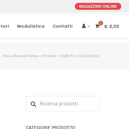
MAGAZZINO ONLINE
tori
Modulistica
Contatti
€
0,00
Account
Ricca Ricambi Online
>
Prodotti
>
KUBOTA
>
1C02022313
Products
search
CATEGORIE PRODOTTO