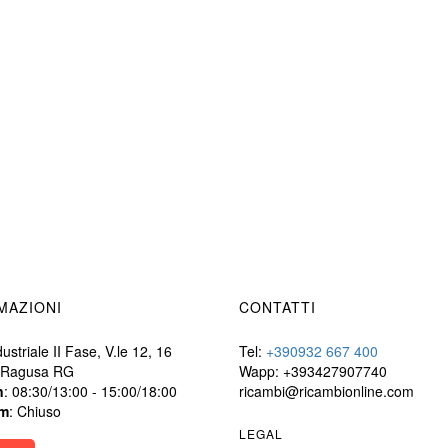
MAZIONI
CONTATTI
ustriale II Fase, V.le 12, 16
Tel:
+390932 667 400
 Ragusa RG
Wapp: +393427907740
n
: 08:30/13:00 - 15:00/18:00
ricambi@ricambionline.com
m
: Chiuso
LEGAL