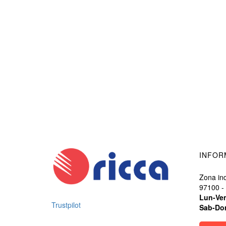
INFOR
Zona ind
97100 -
Lun-Ve
Trustpilot
Sab-Do