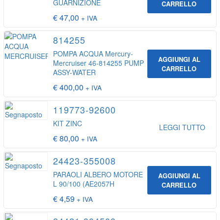
GUARNIZIONE
CARRELLO
€
47,00
+ IVA
814255
POMPA ACQUA Mercury-
AGGIUNGI AL
Mercruiser 46-814255 PUMP
CARRELLO
ASSY-WATER
€
400,00
+ IVA
119773-92600
KIT ZINC
LEGGI TUTTO
€
80,00
+ IVA
24423-355008
PARAOLI ALBERO MOTORE
AGGIUNGI AL
L 90/100 (AE2057H
CARRELLO
€
4,59
+ IVA