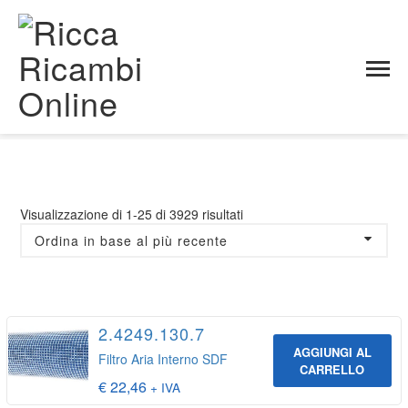
RICAMBI ORIGINALI
Ricca Ricambi Online
>
Prodotti
>
RICAMBI ORIGINALI
Ordina
Visualizzazione di 1-25 di 3929 risultati
in
base
al
più
recente
2.4249.130.7
AGGIUNGI AL
Filtro Aria Interno SDF
CARRELLO
€
22,46
+ IVA