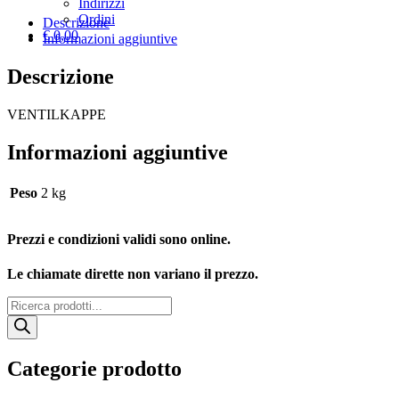
Indirizzi
Ordini
Descrizione
€
0,00
Informazioni aggiuntive
Descrizione
VENTILKAPPE
Informazioni aggiuntive
Peso
2 kg
Prezzi e condizioni validi sono online.
Le chiamate dirette non variano il prezzo.
Products
search
Categorie prodotto