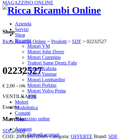
MAGAZZINO ONLINE
Azienda
Servizi
Shop
Shop
Ricambi
Ricca Ricambi Online
>
Prodotti
>
SDF
>
02232527
Motori VM
Motori John Deere
Motori Cummins
Trattori Same Deutz Fahr
02232527
Motori Kubota
Motori Yanmar
Motori Lombardini
Motori Perkins
€
2,00
+ IVA
Motori Volvo Penta
VENTILKAPPE
Altri
Motori
Esaurito
Modulistica
Contatti
Marchio:
Magazzino online
Account
SDF
Dettagli account
COD:
2000000720081
Categoria:
OFFERTE
Brand:
SDF