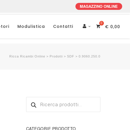
MAGAZZINO ONLINE
tori
Modulistica
Contatti
€
0,00
Account
Ricca Ricambi Online
>
Prodotti
>
SDF
>
0.9060.250.0
Products
search
CATEGORIE PRODOTTO