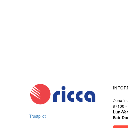
INFOR
Zona ind
97100 -
Lun-Ve
Trustpilot
Sab-Do