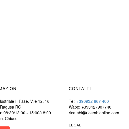
MAZIONI
CONTATTI
ustriale II Fase, V.le 12, 16
Tel:
+390932 667 400
 Ragusa RG
Wapp: +393427907740
n
: 08:30/13:00 - 15:00/18:00
ricambi@ricambionline.com
m
: Chiuso
LEGAL