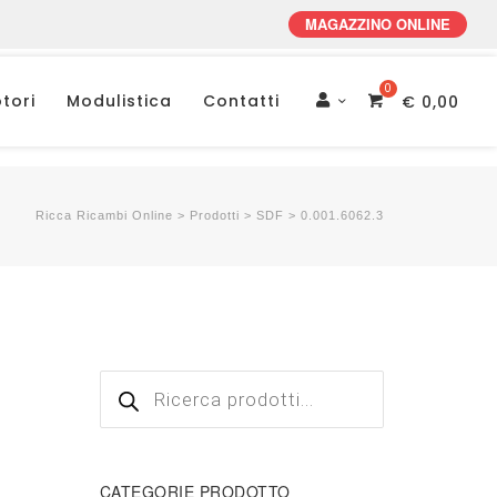
MAGAZZINO ONLINE
tori
Modulistica
Contatti
€
0,00
Account
Ricca Ricambi Online
>
Prodotti
>
SDF
>
0.001.6062.3
Products
search
CATEGORIE PRODOTTO