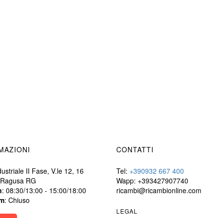
MAZIONI
CONTATTI
ustriale II Fase, V.le 12, 16
Tel:
+390932 667 400
 Ragusa RG
Wapp: +393427907740
n
: 08:30/13:00 - 15:00/18:00
ricambi@ricambionline.com
m
: Chiuso
LEGAL