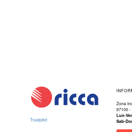
INFOR
Zona ind
97100 -
Lun-Ve
Trustpilot
Sab-Do